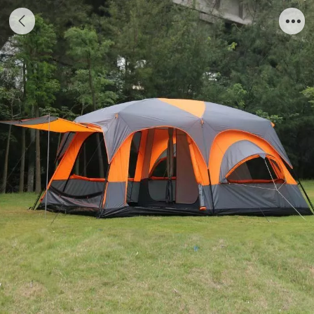
两房一厅帐篷